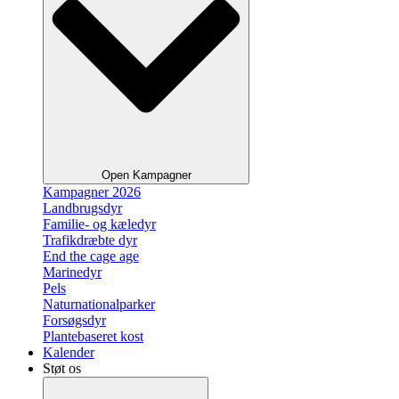
Open Kampagner
Kampagner 2026
Landbrugsdyr
Familie- og kæledyr
Trafikdræbte dyr
End the cage age
Marinedyr
Pels
Naturnationalparker
Forsøgsdyr
Plantebaseret kost
Kalender
Støt os