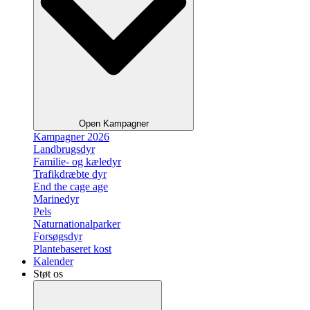
Open Kampagner
Kampagner 2026
Landbrugsdyr
Familie- og kæledyr
Trafikdræbte dyr
End the cage age
Marinedyr
Pels
Naturnationalparker
Forsøgsdyr
Plantebaseret kost
Kalender
Støt os