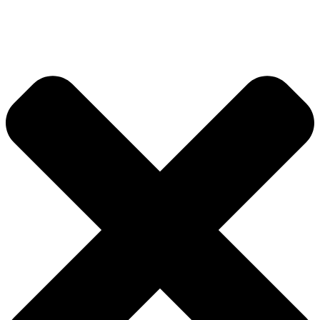
Videre
til
indhold