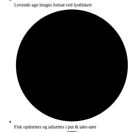
Levende agn bruges fortsat ved lystfiskeri
Fisk opdrættes og udsættes i put & take-søer