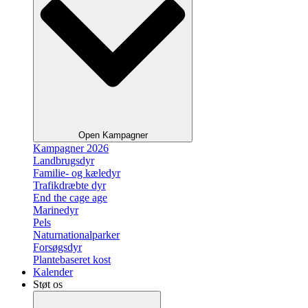
Open Kampagner
Kampagner 2026
Landbrugsdyr
Familie- og kæledyr
Trafikdræbte dyr
End the cage age
Marinedyr
Pels
Naturnationalparker
Forsøgsdyr
Plantebaseret kost
Kalender
Støt os