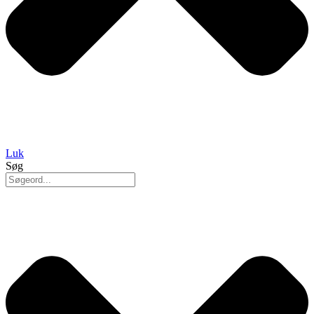
Luk
Søg