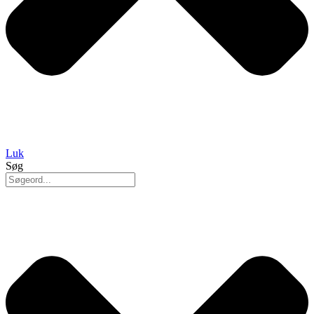
Luk
Søg