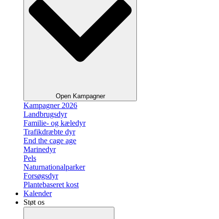
Open Kampagner
Kampagner 2026
Landbrugsdyr
Familie- og kæledyr
Trafikdræbte dyr
End the cage age
Marinedyr
Pels
Naturnationalparker
Forsøgsdyr
Plantebaseret kost
Kalender
Støt os