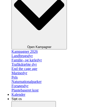
Open Kampagner
Kampagner 2026
Landbrugsdyr
Familie- og kæledyr
Trafikdræbte dyr
End the cage age
Marinedyr
Pels
Naturnationalparker
Forsøgsdyr
Plantebaseret kost
Kalender
Støt os