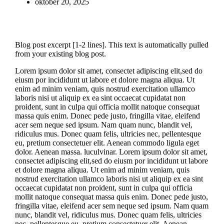
oktober 20, 2025
Blog post excerpt [1-2 lines]. This text is automatically pulled
from your existing blog post.
Lorem ipsum dolor sit amet, consectet adipiscing elit,sed do
eiusm por incididunt ut labore et dolore magna aliqua. Ut
enim ad minim veniam, quis nostrud exercitation ullamco
laboris nisi ut aliquip ex ea sint occaecat cupidatat non
proident, sunt in culpa qui officia mollit natoque consequat
massa quis enim. Donec pede justo, fringilla vitae, eleifend
acer sem neque sed ipsum. Nam quam nunc, blandit vel,
ridiculus mus. Donec quam felis, ultricies nec, pellentesque
eu, pretium consectetuer elit. Aenean commodo ligula eget
dolor. Aenean massa. luculvinar. Lorem ipsum dolor sit amet,
consectet adipiscing elit,sed do eiusm por incididunt ut labore
et dolore magna aliqua. Ut enim ad minim veniam, quis
nostrud exercitation ullamco laboris nisi ut aliquip ex ea sint
occaecat cupidatat non proident, sunt in culpa qui officia
mollit natoque consequat massa quis enim. Donec pede justo,
fringilla vitae, eleifend acer sem neque sed ipsum. Nam quam
nunc, blandit vel, ridiculus mus. Donec quam felis, ultricies
nec, pellentesque eu, pretium consectetuer elit. Aenean