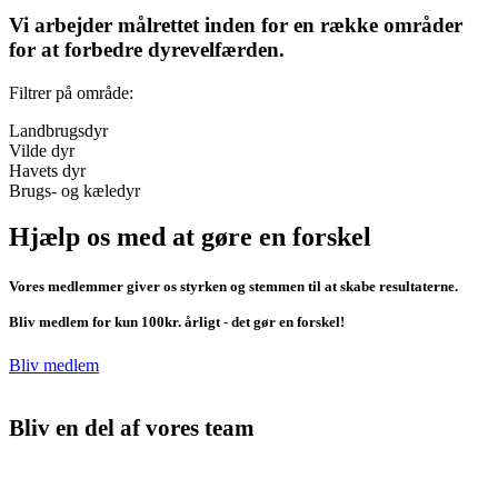
Vi arbejder målrettet inden for en række områder
for at forbedre dyrevelfærden.
Filtrer på område:
Landbrugsdyr
Vilde dyr
Havets dyr
Turisme og underholdning
Natur-national-parker
Plantebaseret kost
Sorg over dyr
Gadehunde
Lystfiskeri
Dambrug
Skaldyr
Kvæg
Pels
Dyrevelfærds-mærket
End the Cage Age
Trafikdræbte dyr
Kyllinger og æg
Ænder og gæs
Jagt og trofæ
Blæksprutter
Forsøgsdyr
Hvaler
Grise
Brugs- og kæledyr
Hjælp os med at gøre en forskel
Vores medlemmer giver os styrken og stemmen til at skabe resultaterne.
Bliv medlem for kun 100kr. årligt - det gør en forskel!
Bliv medlem
Bliv en del af vores team