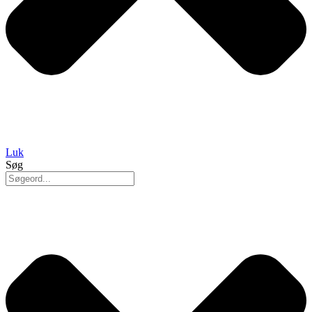
Luk
Søg