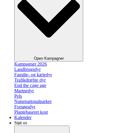
Open Kampagner
Kampagner 2026
Landbrugsdyr
Familie- og kæledyr
Trafikdræbte dyr
End the cage age
Marinedyr
Pels
Naturnationalparker
Forsøgsdyr
Plantebaseret kost
Kalender
Støt os